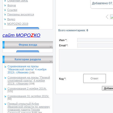
Обратная связь
Добавлено
07
Форум
Ссылки
Пингвины веселятся
Видео
МОРОZКО 2019
Всего комментариев
:
0
сайт МОРО
Z
КО
Имя *:
Форма входа
Email *:
Категории раздела
Соревнования на призы
"Ивановской газеты" 4 ноября
2012г. г.Иваново
[149]
Соревнования на призы "Первой
Код *:
спортивной газеты" 4 ноября
2013г. г.Иваново
[104]
Соревнования 2 ноября 2014г.
[121]
Соревнования 31 октября 2015г.
[82]
Первый открытый Кубок
Ивановской области по зимнему
плаванию памяти Героев
Свирской дивизии ВДВ