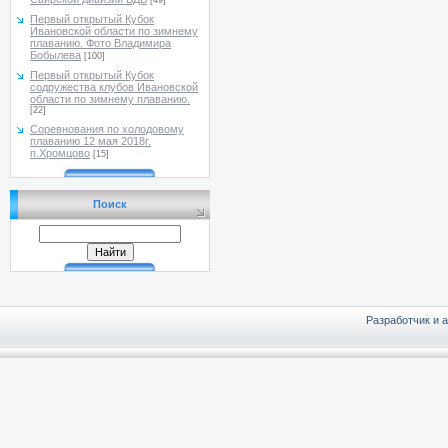
[49]
Первый открытый Кубок
Ивановской области по зимнему
плаванию. Фото Владимира
Бобылева
[100]
Первый открытый Кубок
содружества клубов Ивановской
области по зимнему плаванию.
[22]
Соревнования по холодовому
плаванию 12 мая 2018г.
п.Хромцово
[15]
Поиск
Разработчик и 