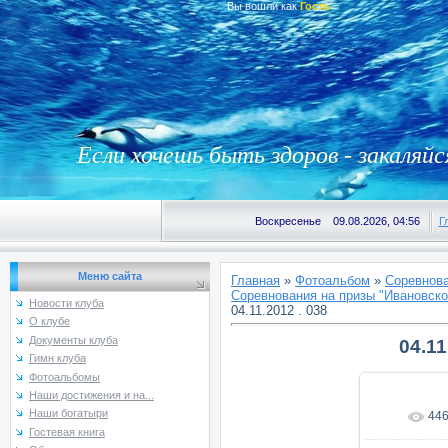
Вы вошли как
Гость
Если хочешь быть здоров - закаляйс
Воскресенье 09.08.2026, 04:56
Г
Меню сайта
Главная
»
Фотоальбом
»
Соревнова
Соревнования на призы "Ивановской
Новости клуба
04.11.2012 . 038
О клубе
Документы клуба
04.11
Гимн клуба
Фотоальбомы
Наши достижения и на...
Наши богатыри
44
В реаль
Гостевая книга