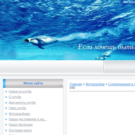
Вы вош
Если хочешь быть 
Меню сайта
Главная
»
Фотоальбом
»
Соревнования в 
040
Новости клуба
О клубе
Документы клуба
Гимн клуба
Фотоальбомы
Наши достижения и на...
Наши богатыри
Гостевая книга