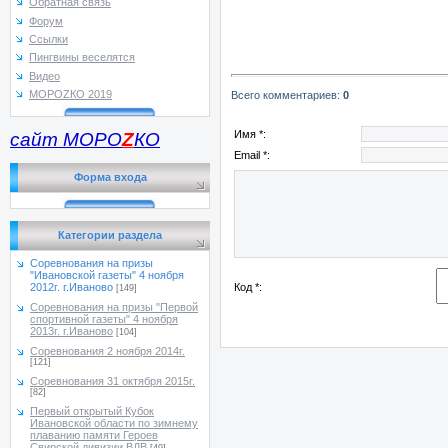
Обратная связь
Форум
Ссылки
Пингвины веселятся
Видео
МОРОZКО 2019
Всего комментариев
:
0
Имя *:
сайт МОРО
Z
КО
Email *:
Форма входа
Категории раздела
Соревнования на призы
"Ивановской газеты" 4 ноября
Код *:
2012г. г.Иваново
[149]
Соревнования на призы "Первой
спортивной газеты" 4 ноября
2013г. г.Иваново
[104]
Соревнования 2 ноября 2014г.
[121]
Соревнования 31 октября 2015г.
[82]
Первый открытый Кубок
Ивановской области по зимнему
плаванию памяти Героев
Свирской дивизии ВДВ