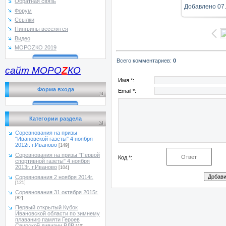
Обратная связь
Добавлено
07
Форум
Ссылки
Пингвины веселятся
Видео
МОРОZКО 2019
Всего комментариев
:
0
сайт МОРО
Z
КО
Имя *:
Форма входа
Email *:
Категории раздела
Соревнования на призы
"Ивановской газеты" 4 ноября
2012г. г.Иваново
[149]
Соревнования на призы "Первой
Код *:
спортивной газеты" 4 ноября
2013г. г.Иваново
[104]
Соревнования 2 ноября 2014г.
[121]
Соревнования 31 октября 2015г.
[82]
Первый открытый Кубок
Ивановской области по зимнему
плаванию памяти Героев
Свирской дивизии ВДВ