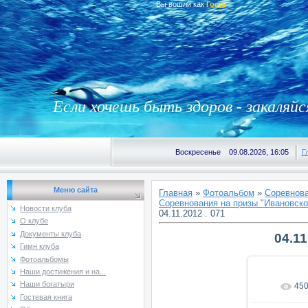
Вы вошли как
Гость
Если хочешь быть здоров - закаляйс
Воскресенье 09.08.2026, 16:05
Г
Меню сайта
Главная
»
Фотоальбом
»
Соревнова
Соревнования на призы "Ивановской
Новости клуба
04.11.2012 . 071
О клубе
Документы клуба
04.11
Гимн клуба
Фотоальбомы
Наши достижения и на...
Наши богатыри
45
В реаль
Гостевая книга