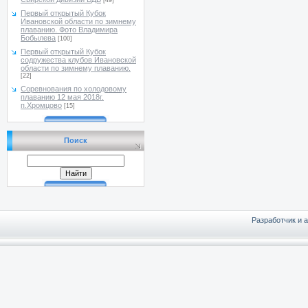
[49]
Первый открытый Кубок
Ивановской области по зимнему
плаванию. Фото Владимира
Бобылева
[100]
Первый открытый Кубок
содружества клубов Ивановской
области по зимнему плаванию.
[22]
Соревнования по холодовому
плаванию 12 мая 2018г.
п.Хромцово
[15]
Поиск
Разработчик и 