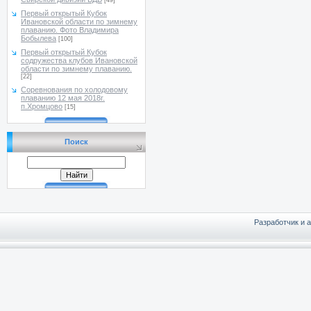
[49]
Первый открытый Кубок
Ивановской области по зимнему
плаванию. Фото Владимира
Бобылева
[100]
Первый открытый Кубок
содружества клубов Ивановской
области по зимнему плаванию.
[22]
Соревнования по холодовому
плаванию 12 мая 2018г.
п.Хромцово
[15]
Поиск
Разработчик и 