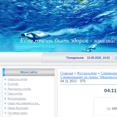
Вы вошли как
Гость
Если хочешь быть здоров - закаляйс
Понедельник 10.08.2026, 10:03
Г
Меню сайта
Главная
»
Фотоальбом
»
Соревнова
Соревнования на призы "Ивановской
Новости клуба
04.11.2012 . 075
О клубе
Документы клуба
04.11
Гимн клуба
Фотоальбомы
Наши достижения и на...
Наши богатыри
48
В реаль
Гостевая книга