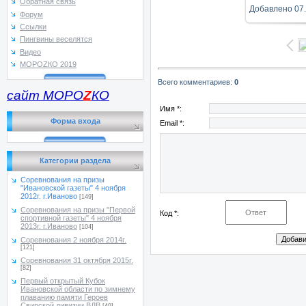
Обратная связь
Добавлено
07
Форум
Ссылки
Пингвины веселятся
Видео
МОРОZКО 2019
Всего комментариев
:
0
сайт МОРО
Z
КО
Имя *:
Форма входа
Email *:
Категории раздела
Соревнования на призы
"Ивановской газеты" 4 ноября
2012г. г.Иваново
[149]
Соревнования на призы "Первой
Код *:
спортивной газеты" 4 ноября
2013г. г.Иваново
[104]
Соревнования 2 ноября 2014г.
[121]
Соревнования 31 октября 2015г.
[82]
Первый открытый Кубок
Ивановской области по зимнему
плаванию памяти Героев
Свирской дивизии ВДВ