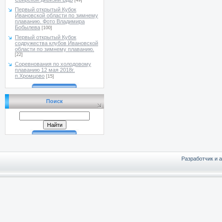
[49]
Первый открытый Кубок
Ивановской области по зимнему
плаванию. Фото Владимира
Бобылева
[100]
Первый открытый Кубок
содружества клубов Ивановской
области по зимнему плаванию.
[22]
Соревнования по холодовому
плаванию 12 мая 2018г.
п.Хромцово
[15]
Поиск
Разработчик и 