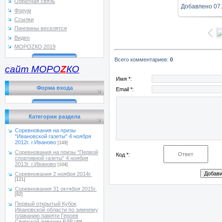
Обратная связь
Добавлено
07
Форум
Ссылки
Пингвины веселятся
Видео
МОРОZКО 2019
Всего комментариев
:
0
сайт МОРО
Z
КО
Имя *:
Форма входа
Email *:
Категории раздела
Соревнования на призы
"Ивановской газеты" 4 ноября
2012г. г.Иваново
[149]
Соревнования на призы "Первой
Код *:
спортивной газеты" 4 ноября
2013г. г.Иваново
[104]
Соревнования 2 ноября 2014г.
[121]
Соревнования 31 октября 2015г.
[82]
Первый открытый Кубок
Ивановской области по зимнему
плаванию памяти Героев
Свирской дивизии ВДВ