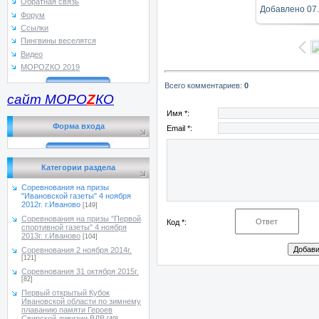
Обратная связь
Добавлено
07
Форум
Ссылки
Пингвины веселятся
Видео
МОРОZКО 2019
Всего комментариев
:
0
сайт МОРО
Z
КО
Имя *:
Форма входа
Email *:
Категории раздела
Соревнования на призы
"Ивановской газеты" 4 ноября
2012г. г.Иваново
[149]
Соревнования на призы "Первой
Код *:
спортивной газеты" 4 ноября
2013г. г.Иваново
[104]
Соревнования 2 ноября 2014г.
[121]
Соревнования 31 октября 2015г.
[82]
Первый открытый Кубок
Ивановской области по зимнему
плаванию памяти Героев
Свирской дивизии ВДВ