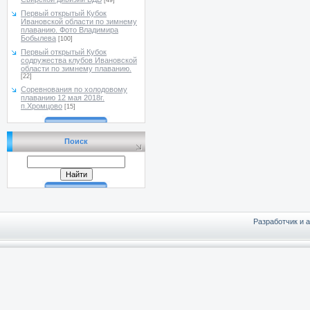
[49]
Первый открытый Кубок
Ивановской области по зимнему
плаванию. Фото Владимира
Бобылева
[100]
Первый открытый Кубок
содружества клубов Ивановской
области по зимнему плаванию.
[22]
Соревнования по холодовому
плаванию 12 мая 2018г.
п.Хромцово
[15]
Поиск
Разработчик и 