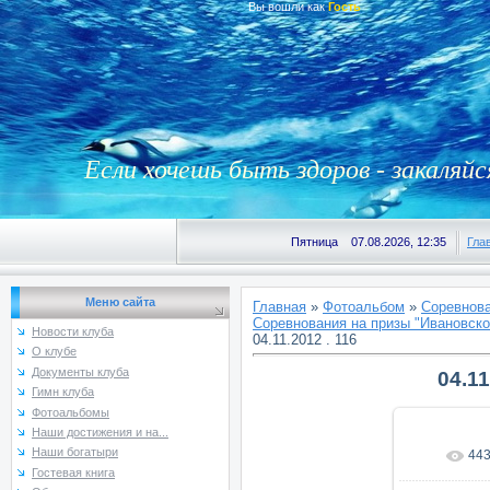
Вы вошли как
Гость
Если хочешь быть здоров - закаляйс
Пятница 07.08.2026, 12:35
Гла
Меню сайта
Главная
»
Фотоальбом
»
Соревнова
Соревнования на призы "Ивановской
Новости клуба
04.11.2012 . 116
О клубе
Документы клуба
04.11
Гимн клуба
Фотоальбомы
Наши достижения и на...
Наши богатыри
44
В реаль
Гостевая книга