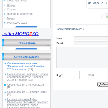
Обратная связь
Добавлено
07
Форум
Ссылки
Пингвины веселятся
Видео
МОРОZКО 2019
Всего комментариев
:
0
сайт МОРО
Z
КО
Имя *:
Форма входа
Email *:
Категории раздела
Соревнования на призы
"Ивановской газеты" 4 ноября
2012г. г.Иваново
[149]
Соревнования на призы "Первой
Код *:
спортивной газеты" 4 ноября
2013г. г.Иваново
[104]
Соревнования 2 ноября 2014г.
[121]
Соревнования 31 октября 2015г.
[82]
Первый открытый Кубок
Ивановской области по зимнему
плаванию памяти Героев
Свирской дивизии ВДВ