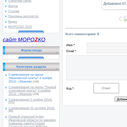
Обратная связь
Добавлено
07
Форум
Ссылки
Пингвины веселятся
Видео
МОРОZКО 2019
Всего комментариев
:
0
сайт МОРО
Z
КО
Имя *:
Форма входа
Email *:
Категории раздела
Соревнования на призы
"Ивановской газеты" 4 ноября
2012г. г.Иваново
[149]
Соревнования на призы "Первой
Код *:
спортивной газеты" 4 ноября
2013г. г.Иваново
[104]
Соревнования 2 ноября 2014г.
[121]
Соревнования 31 октября 2015г.
[82]
Первый открытый Кубок
Ивановской области по зимнему
плаванию памяти Героев
Свирской дивизии ВДВ