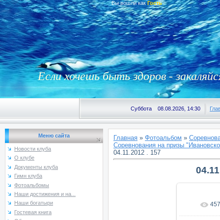
Вы вошли как
Гость
Если хочешь быть здоров - закаляйс
Суббота 08.08.2026, 14:30
Гла
Меню сайта
Главная
»
Фотоальбом
»
Соревнова
Соревнования на призы "Ивановской
Новости клуба
04.11.2012 . 157
О клубе
Документы клуба
04.11
Гимн клуба
Фотоальбомы
Наши достижения и на...
Наши богатыри
45
В реаль
Гостевая книга