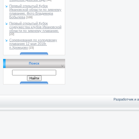
[49]
Первый открытый Кубок
Ивановской области по зимнему
плаванию. Фото Владимира
Бобылева
[100]
Первый открытый Кубок
содружества клубов Ивановской
области по зимнему плаванию.
[22]
Соревнования по холодовому
плаванию 12 мая 2018г.
п.Хромцово
[15]
Поиск
Разработчик и 