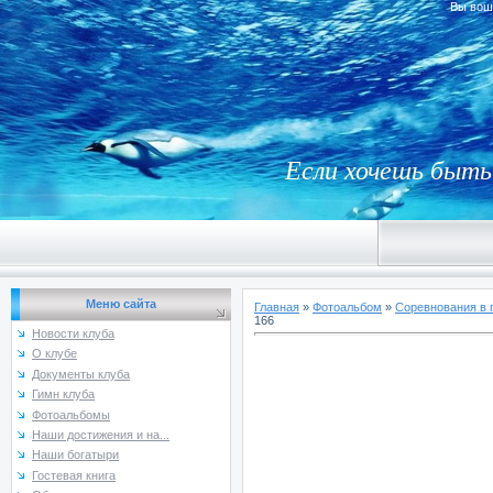
Вы вош
Если хочешь быть 
Меню сайта
Главная
»
Фотоальбом
»
Соревнования в 
166
Новости клуба
О клубе
Документы клуба
Гимн клуба
Фотоальбомы
Наши достижения и на...
Наши богатыри
Гостевая книга