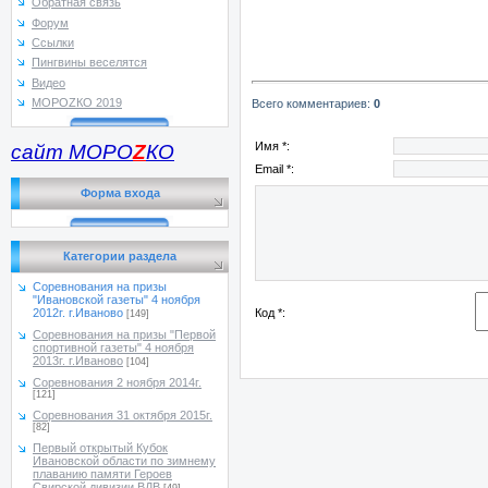
Обратная связь
Форум
Ссылки
Пингвины веселятся
Видео
МОРОZКО 2019
Всего комментариев
:
0
Имя *:
сайт МОРО
Z
КО
Email *:
Форма входа
Категории раздела
Соревнования на призы
"Ивановской газеты" 4 ноября
Код *:
2012г. г.Иваново
[149]
Соревнования на призы "Первой
спортивной газеты" 4 ноября
2013г. г.Иваново
[104]
Соревнования 2 ноября 2014г.
[121]
Соревнования 31 октября 2015г.
[82]
Первый открытый Кубок
Ивановской области по зимнему
плаванию памяти Героев
Свирской дивизии ВДВ