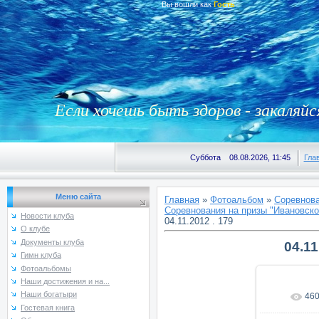
Вы вошли как
Гость
Если хочешь быть здоров - закаляйс
Суббота 08.08.2026, 11:45
Гла
Меню сайта
Главная
»
Фотоальбом
»
Соревнова
Соревнования на призы "Ивановской
Новости клуба
04.11.2012 . 179
О клубе
Документы клуба
04.11
Гимн клуба
Фотоальбомы
Наши достижения и на...
Наши богатыри
46
В реаль
Гостевая книга