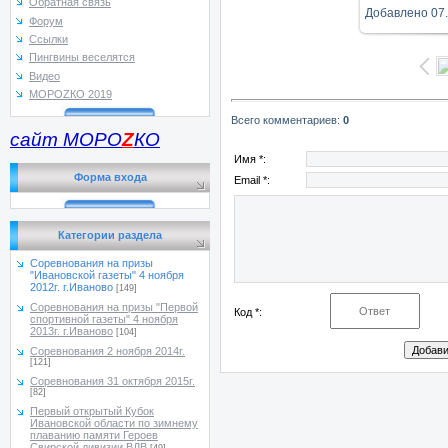
Обратная связь
Добавлено
07
Форум
Ссылки
Пингвины веселятся
Видео
МОРОZКО 2019
Всего комментариев
:
0
сайт МОРО
Z
КО
Имя *:
Форма входа
Email *:
Категории раздела
Соревнования на призы
"Ивановской газеты" 4 ноября
2012г. г.Иваново
[149]
Соревнования на призы "Первой
Код *:
спортивной газеты" 4 ноября
2013г. г.Иваново
[104]
Соревнования 2 ноября 2014г.
[121]
Соревнования 31 октября 2015г.
[82]
Первый открытый Кубок
Ивановской области по зимнему
плаванию памяти Героев
Свирской дивизии ВДВ