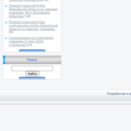
[49]
Первый открытый Кубок
Ивановской области по зимнему
плаванию. Фото Владимира
Бобылева
[100]
Первый открытый Кубок
содружества клубов Ивановской
области по зимнему плаванию.
[22]
Соревнования по холодовому
плаванию 12 мая 2018г.
п.Хромцово
[15]
Поиск
Разработчик и 