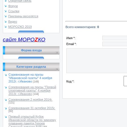
Обратная связь
Форум
Ссылки
Пингвины веселятся
Видео
МОРОZКО 2019
Всего комментариев
:
0
Имя *:
сайт МОРО
Z
КО
Email *:
Форма входа
Категории раздела
Соревнования на призы
"Ивановской газеты" 4 ноября
Код *:
2012г. г.Иваново
[149]
Соревнования на призы "Первой
спортивной газеты" 4 ноября
2013г. г.Иваново
[104]
Соревнования 2 ноября 2014г.
[121]
Соревнования 31 октября 2015г.
[82]
Первый открытый Кубок
Ивановской области по зимнему
плаванию памяти Героев
Свирской дивизии ВДВ