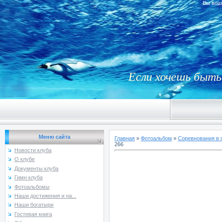
Вы вош
Если хочешь быть 
Меню сайта
Главная
»
Фотоальбом
»
Соревнования в 
266
Новости клуба
О клубе
Документы клуба
Гимн клуба
Фотоальбомы
Наши достижения и на...
Наши богатыри
Гостевая книга