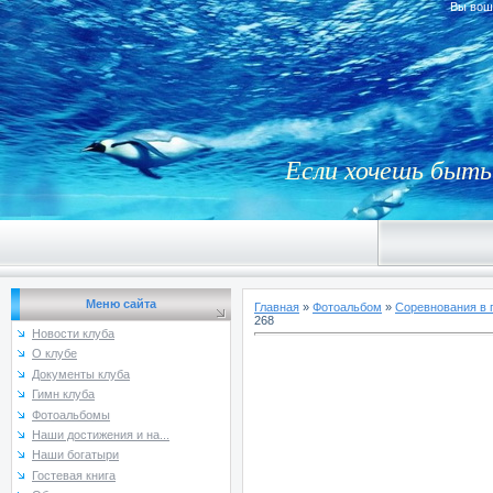
Вы вош
Если хочешь быть 
Меню сайта
Главная
»
Фотоальбом
»
Соревнования в 
268
Новости клуба
О клубе
Документы клуба
Гимн клуба
Фотоальбомы
Наши достижения и на...
Наши богатыри
Гостевая книга