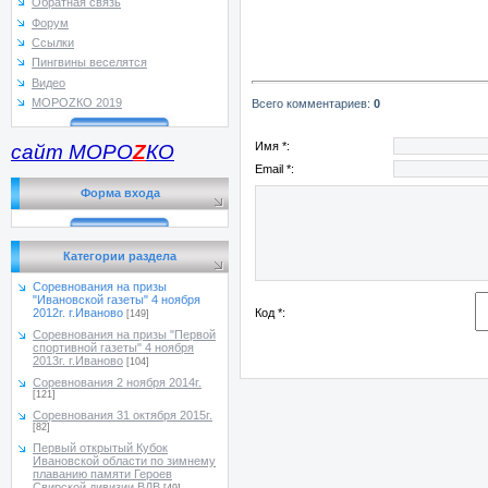
Обратная связь
Форум
Ссылки
Пингвины веселятся
Видео
МОРОZКО 2019
Всего комментариев
:
0
Имя *:
сайт МОРО
Z
КО
Email *:
Форма входа
Категории раздела
Соревнования на призы
"Ивановской газеты" 4 ноября
Код *:
2012г. г.Иваново
[149]
Соревнования на призы "Первой
спортивной газеты" 4 ноября
2013г. г.Иваново
[104]
Соревнования 2 ноября 2014г.
[121]
Соревнования 31 октября 2015г.
[82]
Первый открытый Кубок
Ивановской области по зимнему
плаванию памяти Героев
Свирской дивизии ВДВ