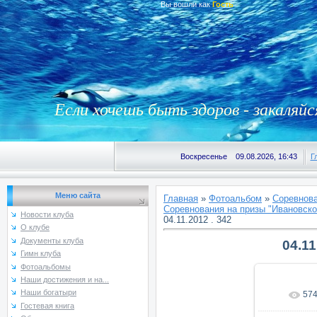
Вы вошли как
Гость
Если хочешь быть здоров - закаляйс
Воскресенье 09.08.2026, 16:43
Г
Меню сайта
Главная
»
Фотоальбом
»
Соревнова
Соревнования на призы "Ивановской
Новости клуба
04.11.2012 . 342
О клубе
Документы клуба
04.11
Гимн клуба
Фотоальбомы
Наши достижения и на...
Наши богатыри
57
В реаль
Гостевая книга