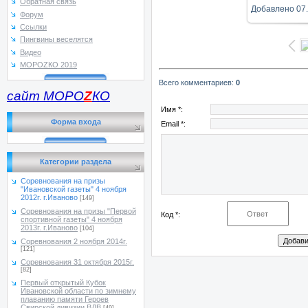
Обратная связь
Добавлено
07
Форум
Ссылки
Пингвины веселятся
Видео
МОРОZКО 2019
Всего комментариев
:
0
сайт МОРО
Z
КО
Имя *:
Форма входа
Email *:
Категории раздела
Соревнования на призы
"Ивановской газеты" 4 ноября
2012г. г.Иваново
[149]
Соревнования на призы "Первой
Код *:
спортивной газеты" 4 ноября
2013г. г.Иваново
[104]
Соревнования 2 ноября 2014г.
[121]
Соревнования 31 октября 2015г.
[82]
Первый открытый Кубок
Ивановской области по зимнему
плаванию памяти Героев
Свирской дивизии ВДВ