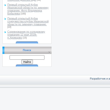
[49]
Первый открытый Кубок
Ивановской области по зимнему
плаванию. Фото Владимира
Бобылева
[100]
Первый открытый Кубок
содружества клубов Ивановской
области по зимнему плаванию.
[22]
Соревнования по холодовому
плаванию 12 мая 2018г.
п.Хромцово
[15]
Поиск
Разработчик и 