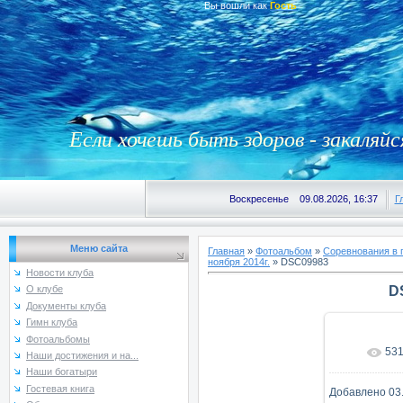
Вы вошли как
Гость
Если хочешь быть здоров - закаляйс
Воскресенье 09.08.2026, 16:37
Г
Меню сайта
Главная
»
Фотоальбом
»
Соревнования в 
ноября 2014г.
» DSC09983
Новости клуба
D
О клубе
Документы клуба
Гимн клуба
Фотоальбомы
53
В реаль
Наши достижения и на...
Наши богатыри
Гостевая книга
Добавлено
03