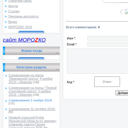
Обратная связь
Форум
Ссылки
Пингвины веселятся
Видео
МОРОZКО 2019
Всего комментариев
:
0
Имя *:
сайт МОРО
Z
КО
Email *:
Форма входа
Категории раздела
Соревнования на призы
"Ивановской газеты" 4 ноября
Код *:
2012г. г.Иваново
[149]
Соревнования на призы "Первой
спортивной газеты" 4 ноября
2013г. г.Иваново
[104]
Соревнования 2 ноября 2014г.
[121]
Соревнования 31 октября 2015г.
[82]
Первый открытый Кубок
Ивановской области по зимнему
плаванию памяти Героев
Свирской дивизии ВДВ