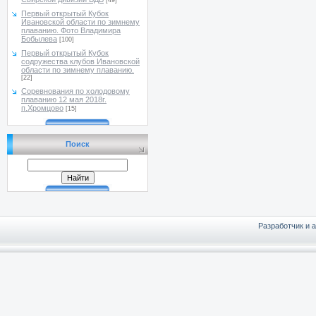
[49]
Первый открытый Кубок
Ивановской области по зимнему
плаванию. Фото Владимира
Бобылева
[100]
Первый открытый Кубок
содружества клубов Ивановской
области по зимнему плаванию.
[22]
Соревнования по холодовому
плаванию 12 мая 2018г.
п.Хромцово
[15]
Поиск
Разработчик и 