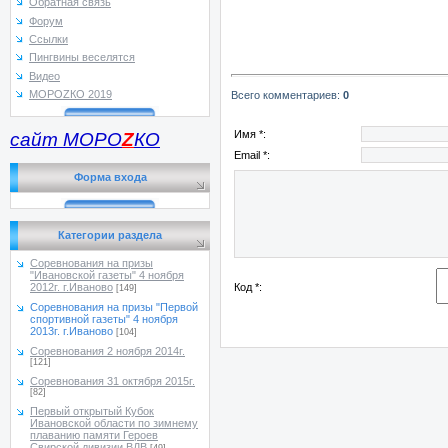
Обратная связь
Форум
Ссылки
Пингвины веселятся
Видео
МОРОZКО 2019
Всего комментариев
:
0
Имя *:
сайт МОРО
Z
КО
Email *:
Форма входа
Категории раздела
Соревнования на призы
"Ивановской газеты" 4 ноября
Код *:
2012г. г.Иваново
[149]
Соревнования на призы "Первой
спортивной газеты" 4 ноября
2013г. г.Иваново
[104]
Соревнования 2 ноября 2014г.
[121]
Соревнования 31 октября 2015г.
[82]
Первый открытый Кубок
Ивановской области по зимнему
плаванию памяти Героев
Свирской дивизии ВДВ