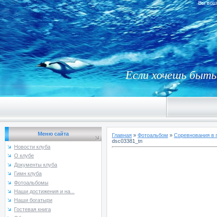
Вы вош
Если хочешь быть 
Меню сайта
Главная
»
Фотоальбом
»
Соревнования в 
dsc03381_tn
Новости клуба
О клубе
Документы клуба
Гимн клуба
Фотоальбомы
Наши достижения и на...
Наши богатыри
Гостевая книга