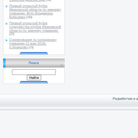
[49]
Первый открытый Кубок
Ивановской области по зимнему
плаванию. Фото Владимира
Бобылева
[100]
Первый открытый Кубок
содружества клубов Ивановской
области по зимнему плаванию.
[22]
Соревнования по холодовому
плаванию 12 мая 2018г.
п.Хромцово
[15]
Поиск
Разработчик и 