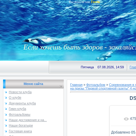
Вы вошли как
Гость
Если хочешь быть здоров - закаляйс
Пятница 07.08.2026, 14:59
Гла
Меню сайта
Главная
»
Фотоальбом
»
Соревнования в 
на призы "Первой спортивной газеты" 4 но
Новости клуба
DS
О клубе
Документы клуба
Гимн клуба
Фотоальбомы
47
В реаль
Наши достижения и на...
Наши богатыри
Гостевая книга
Добавлено
05