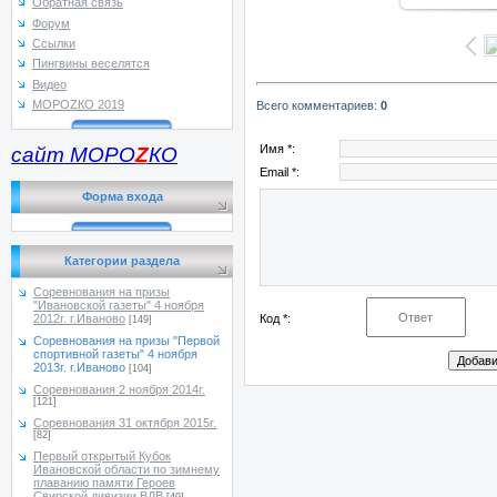
Обратная связь
Форум
Ссылки
Пингвины веселятся
Видео
МОРОZКО 2019
Всего комментариев
:
0
Имя *:
сайт МОРО
Z
КО
Email *:
Форма входа
Категории раздела
Соревнования на призы
"Ивановской газеты" 4 ноября
Код *:
2012г. г.Иваново
[149]
Соревнования на призы "Первой
спортивной газеты" 4 ноября
2013г. г.Иваново
[104]
Соревнования 2 ноября 2014г.
[121]
Соревнования 31 октября 2015г.
[82]
Первый открытый Кубок
Ивановской области по зимнему
плаванию памяти Героев
Свирской дивизии ВДВ