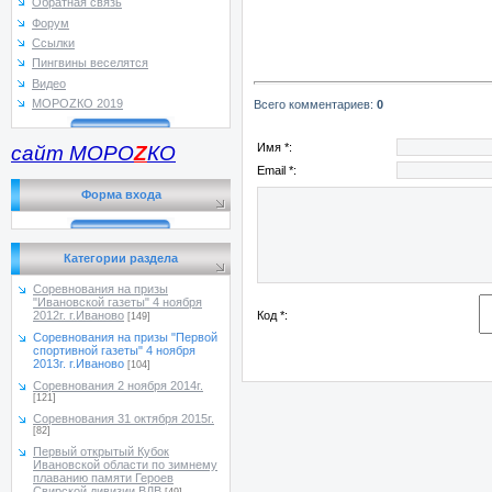
Обратная связь
Форум
Ссылки
Пингвины веселятся
Видео
МОРОZКО 2019
Всего комментариев
:
0
Имя *:
сайт МОРО
Z
КО
Email *:
Форма входа
Категории раздела
Соревнования на призы
"Ивановской газеты" 4 ноября
Код *:
2012г. г.Иваново
[149]
Соревнования на призы "Первой
спортивной газеты" 4 ноября
2013г. г.Иваново
[104]
Соревнования 2 ноября 2014г.
[121]
Соревнования 31 октября 2015г.
[82]
Первый открытый Кубок
Ивановской области по зимнему
плаванию памяти Героев
Свирской дивизии ВДВ