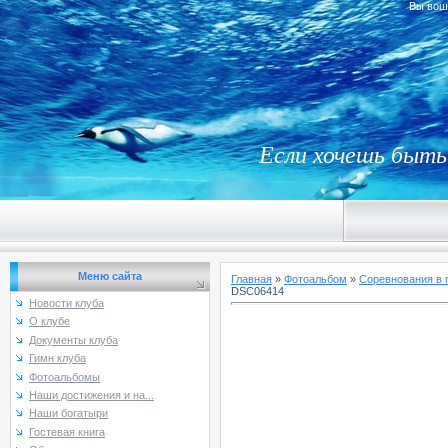
Вы вош
Если хочешь быть 
Меню сайта
Главная
»
Фотоальбом
»
Соревнования в 
DSC06414
Новости клуба
О клубе
Документы клуба
Гимн клуба
Фотоальбомы
Наши достижения и на...
Наши богатыри
Гостевая книга