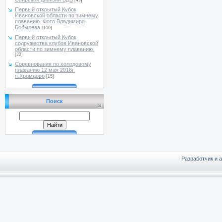
[49]
Первый открытый Кубок
Ивановской области по зимнему
плаванию. Фото Владимира
Бобылева
[100]
Первый открытый Кубок
содружества клубов Ивановской
области по зимнему плаванию.
[22]
Соревнования по холодовому
плаванию 12 мая 2018г.
п.Хромцово
[15]
Поиск
Разработчик и 