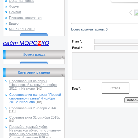
Обратная связь
Форум
Ссылки
Пингвины веселятся
Видео
МОРОZКО 2019
Всего комментариев
:
0
Имя *:
сайт МОРО
Z
КО
Email *:
Форма входа
Категории раздела
Соревнования на призы
"Ивановской газеты" 4 ноября
Код *:
2012г. г.Иваново
[149]
Соревнования на призы "Первой
спортивной газеты" 4 ноября
2013г. г.Иваново
[104]
Соревнования 2 ноября 2014г.
[121]
Соревнования 31 октября 2015г.
[82]
Первый открытый Кубок
Ивановской области по зимнему
плаванию памяти Героев
Свирской дивизии ВДВ