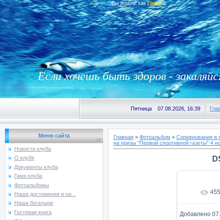
Вы вошли как
Гость
Если хочешь быть здоров - закаляйс
Пятница 07.08.2026, 16:39
Гла
Меню сайта
Главная
»
Фотоальбом
»
Соревнования в 
на призы "Первой спортивной газеты" 4 но
Новости клуба
D
О клубе
Документы клуба
Гимн клуба
Фотоальбомы
45
В реаль
Наши достижения и на...
Наши богатыри
Гостевая книга
Добавлено
07