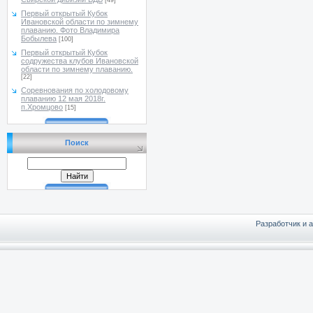
[49]
Первый открытый Кубок
Ивановской области по зимнему
плаванию. Фото Владимира
Бобылева
[100]
Первый открытый Кубок
содружества клубов Ивановской
области по зимнему плаванию.
[22]
Соревнования по холодовому
плаванию 12 мая 2018г.
п.Хромцово
[15]
Поиск
Разработчик и 