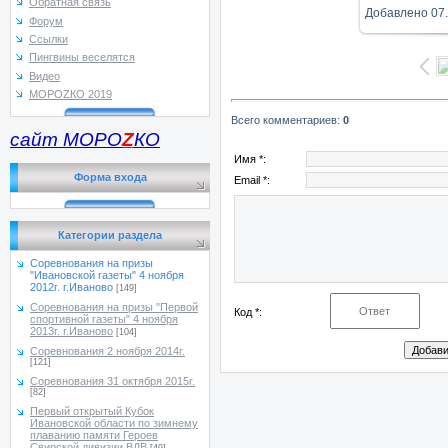
Обратная связь
Добавлено
07
Форум
Ссылки
Пингвины веселятся
Видео
МОРОZКО 2019
Всего комментариев
:
0
сайт МОРО
Z
КО
Имя *:
Форма входа
Email *:
Категории раздела
Соревнования на призы
"Ивановской газеты" 4 ноября
2012г. г.Иваново
[149]
Соревнования на призы "Первой
Код *:
спортивной газеты" 4 ноября
2013г. г.Иваново
[104]
Соревнования 2 ноября 2014г.
[121]
Соревнования 31 октября 2015г.
[82]
Первый открытый Кубок
Ивановской области по зимнему
плаванию памяти Героев
Свирской дивизии ВДВ