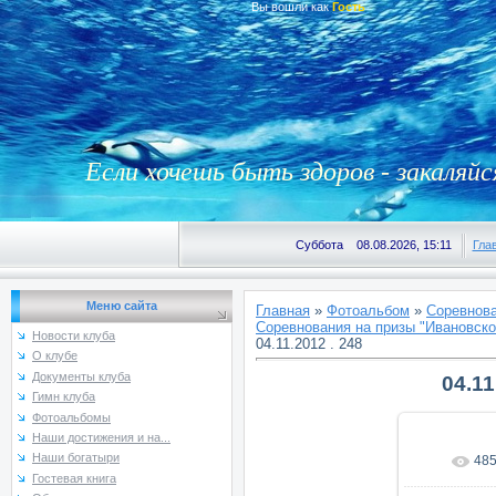
Вы вошли как
Гость
Если хочешь быть здоров - закаляйс
Суббота 08.08.2026, 15:11
Гла
Меню сайта
Главная
»
Фотоальбом
»
Соревнова
Соревнования на призы "Ивановской
Новости клуба
04.11.2012 . 248
О клубе
Документы клуба
04.11
Гимн клуба
Фотоальбомы
Наши достижения и на...
Наши богатыри
48
В реаль
Гостевая книга