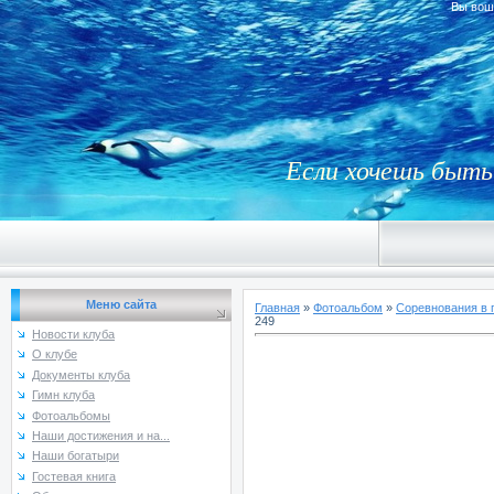
Вы вош
Если хочешь быть 
Меню сайта
Главная
»
Фотоальбом
»
Соревнования в 
249
Новости клуба
О клубе
Документы клуба
Гимн клуба
Фотоальбомы
Наши достижения и на...
Наши богатыри
Гостевая книга