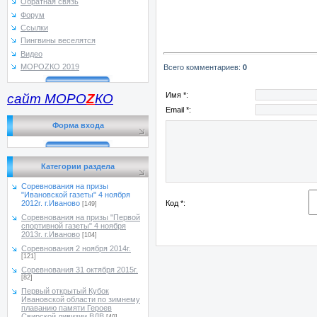
Обратная связь
Форум
Ссылки
Пингвины веселятся
Видео
МОРОZКО 2019
Всего комментариев
:
0
Имя *:
сайт МОРО
Z
КО
Email *:
Форма входа
Категории раздела
Соревнования на призы
"Ивановской газеты" 4 ноября
Код *:
2012г. г.Иваново
[149]
Соревнования на призы "Первой
спортивной газеты" 4 ноября
2013г. г.Иваново
[104]
Соревнования 2 ноября 2014г.
[121]
Соревнования 31 октября 2015г.
[82]
Первый открытый Кубок
Ивановской области по зимнему
плаванию памяти Героев
Свирской дивизии ВДВ